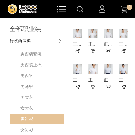

0


全部职业装
行政西装类
正装-DP成衣免烫桑蚕丝商务衬衫-长袖-男
正装-DP成衣免烫桑蚕丝商务衬衫-短袖-男
正装-DP全棉成衣免烫商务衬衫-长袖-男
正装-DP全棉成衣免烫商务衬衫-短袖男
登
登
登
登
男西装套装
录
录
录
录
男西装上衣
查
查
查
查
男西裤
看
看
看
看
正装-桑蚕丝竹纤维商务衬衫-长袖男
正装-桑蚕丝竹纤维商务衬衫-短袖男
正装-竹纤维商务衬衫-长袖男
正装-竹纤维商务衬衫-短袖男
价
价
价
价
男马甲
登
登
登
登
格
格
格
格
录
录
录
录
男大衣
查
查
查
查
女大衣
看
看
看
看
男衬衫
价
价
价
价
格
格
格
格
女衬衫