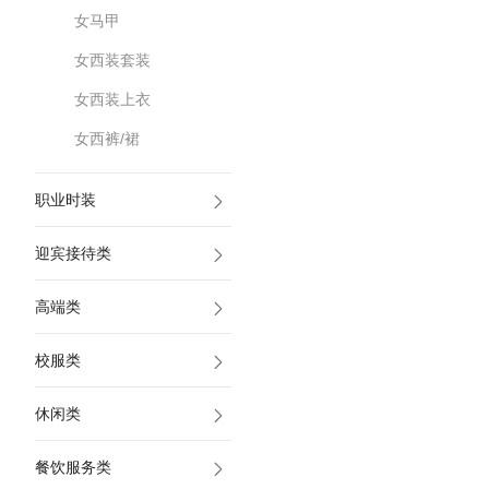
女马甲
女西装套装
女西装上衣
女西裤/裙
职业时装
迎宾接待类
高端类
校服类
休闲类
餐饮服务类